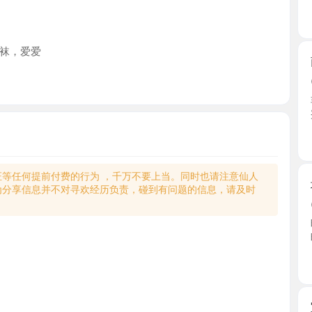
爱爱
南山箫后
2026-0
非常风骚
蜜桃臀 ...
广东省
何提前付费的行为 ，千万不要上当。同时也请注意仙人
坂田高颜
享信息并不对寻欢经历负责，碰到有问题的信息，请及时
2026-0
晚萤小姐
晚萤的 ...
广东省
宝安耐操
2026-0
狼友去过
的口味 ...