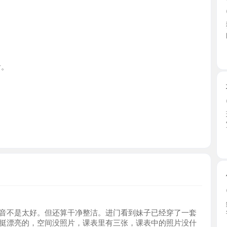
广东省
坂田五和
2026-0
环境干净整
室她蹲 ...
广东省
健身美臀
2026-0
经常健身的
是太好。但还算干净整洁。进门看到妹子已经穿了一套
课，到 ...
亮的，空间没照片，课表里有三张，课表中的照片没什
广东省
像，个人觉得真人比头像好看。大概160多左右不算太
不像有些写了的服务做的很随意。应该是有会所功底
的时候媚眼如丝，很提升战力。
福田美臀
以说性价比超高了。绝对值得！
2026-0