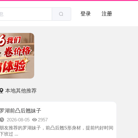
登录
注册
他推荐
后翘妹子
8-05
2957
罗湖妹子，前凸后翘S形身材，提前约好时间
-深圳市