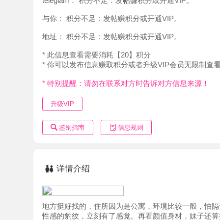
地址：
积分不足：发帖赚积分或开通VIP。
* 此信息查看需要消耗【20】积分
* 你可以发布信息赚取积分或者升级VIP会员无限制查看。
* 特别提醒：请勿在联系对方时告诉对方信息来源！
升级VIP
鉴别指南
信息规则
详情介绍
地方挺好找的，住所因为是公寓，环境比较一般，怕隔音不
性感的豹纹，立刻有了感觉。再看颜值身材，妹子还算挺漂
么美颜，基本和本人无异，这点好评，下面那张是妹子微信头
高，车灯很大。整体上比较满意。
陪浴后水中吹了下来到床上。妹子服务很细致，这点好评。
的。毒龙和胯下吹很舒服，加分。最后忍不住提枪上阵，做
妹子自己说9月刚来的深圳，重庆妹子。这个服务和价格可