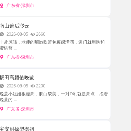
渺云
8-05
2660
，老师的嘴唇吹箫包裹感满满，进门就用胸和
-深圳市
值晚萤
8-05
2200
姐很漂亮，肤白貌美，一对D乳就是亮点，抱着
-深圳市
型御姐
8-05
2470
、推荐给我，看照片长相御姐型，非常适合我