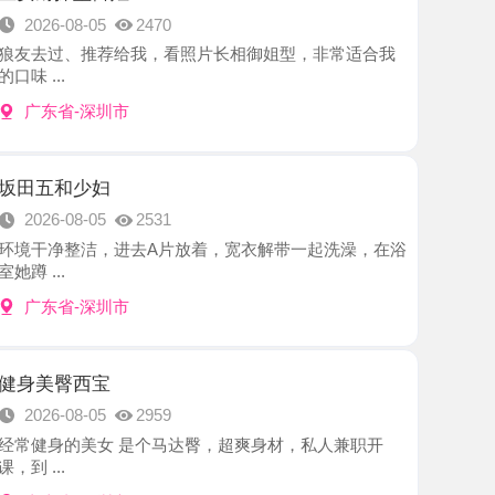
-深圳市
少妇
8-05
2531
洁，进去A片放着，宽衣解带一起洗澡，在浴
-深圳市
西宝
8-05
2959
美女 是个马达臀，超爽身材，私人兼职开
-深圳市
希儿
8-05
2504