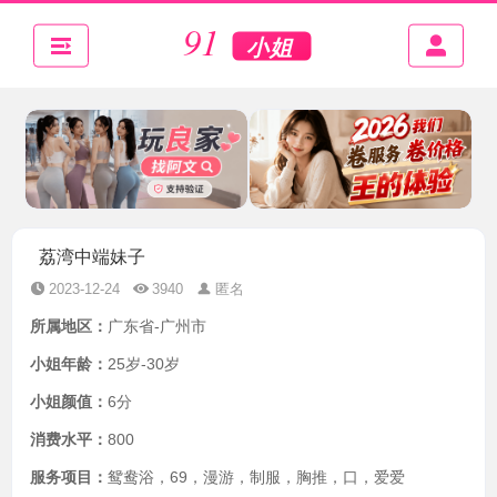
荔湾中端妹子
2023-12-24
3940
匿名
所属地区：
广东省-广州市
小姐年龄：
25岁-30岁
小姐颜值：
6分
消费水平：
800
服务项目：
鸳鸯浴，69，漫游，制服，胸推，口，爱爱