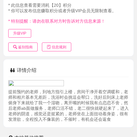
* 此信息查看需要消耗【20】积分
* 你可以发布信息赚取积分或者升级VIP会员无限制查看。
* 特别提醒：请勿在联系对方时告诉对方信息来源！
升级VIP
鉴别指南
信息规则
详情介绍
提前预约的老师，到地方指引上楼，房间干净开着空调暖和，老
师和相片基本无差距，洗浴时会挑逗会帮口，洗好后到床上老师
俯身下来就给了我一个湿吻，离开嘴的时候我有点恋恋不舍，然
后老师ab面做服务，老师口活不错，老二很快就硬起来了，进入
老师的阴道，感觉还是挺紧的，老师坐在上面扭动着身姿，很有
发泄欲，全程投入不像装的，不催时，有机会还会返食