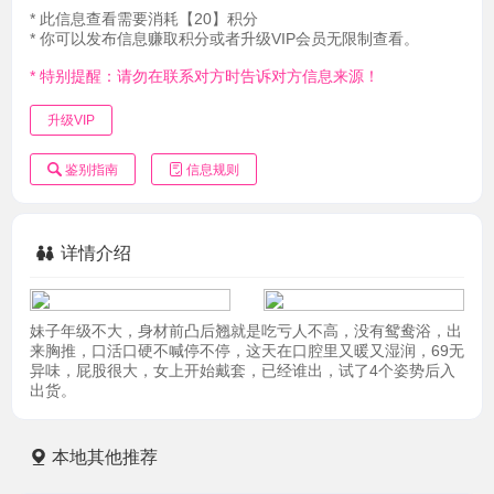
* 此信息查看需要消耗【20】积分
* 你可以发布信息赚取积分或者升级VIP会员无限制查看。
* 特别提醒：请勿在联系对方时告诉对方信息来源！
升级VIP
鉴别指南
信息规则
详情介绍
妹子年级不大，身材前凸后翘就是吃亏人不高，没有鸳鸯浴，出
来胸推，口活口硬不喊停不停，这天在口腔里又暖又湿润，69无
异味，屁股很大，女上开始戴套，已经谁出，试了4个姿势后入
出货。
本地其他推荐