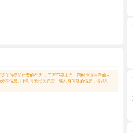
江宁巨乳
2026-0
很nice
先让去 ...
江苏省
何提前付费的行为 ，千万不要上当。同时也请注意仙人
女友系妹
享信息并不对寻欢经历负责，碰到有问题的信息，请及时
2026-0
双双长得
过28身 ...
江苏省
秦淮美臀
2026-0
电报上面
门妹子 ...