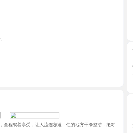
江苏省
舌吻瑶族
2026-0
狼友群里
脸蛋好 ...
江苏省
大长腿少
2026-0
时隔好久
程躺着享受，让人流连忘返，住的地方干净整洁，绝对
浴，陪浴 ..
江苏省
四推柔式
2026-0