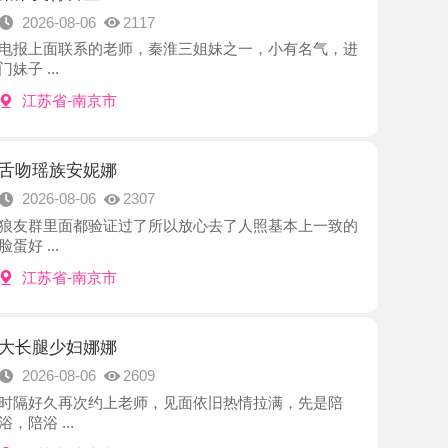
-南京市
安妮娜
8-06
2307
面都验证过了所以放心去了人照基本上一致的
-南京市
妇娜娜
8-06
2609
再次约上老师，见面依旧热情拉满，先是陪
.
-南京市
养生馆推荐
8-06
2241