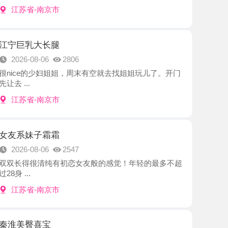
大长腿
8-06
2806
的少妇姐姐，周末有空就去找姐姐玩儿了。开门
-南京市
子霜霜
8-06
2547
很清纯有初恋女友般的感觉！年轻的最多不超
-南京市
喜宝
8-06
2117
联系的老师，秦淮三姐妹之一，小有名气，进