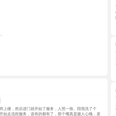
上海市
甜妹艾艾
2026-0
这个性价
看完课 ...
上海市
出击御姐
2026-0
人照9成像
楼，然后进门就开始了服务，人照一致。陪我洗了个
御姐的 ...
走流程服务，该有的都有了，那个嘴真是摄人心魄，差
上海市
再休息一下，休息的时候就开始给我按摩，也是调情，
下一次还会反食。
个人纯纯
2026-0