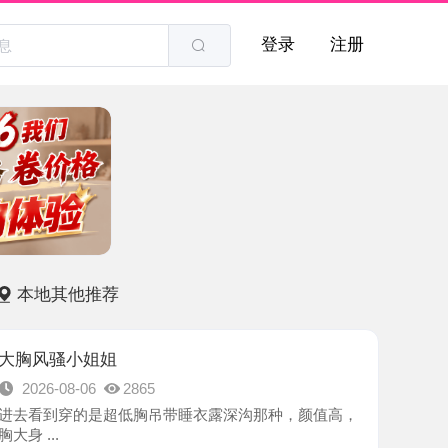
登录
注册
他推荐
小姐姐
8-06
2865
穿的是超低胸吊带睡衣露深沟那种，颜值高，
-普陀区