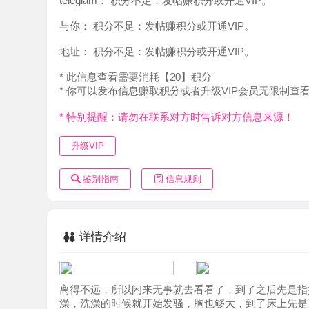
地址：
积分不足：发帖赚积分或开通VIP。
* 此信息查看需要消耗【20】积分
* 你可以发布信息赚取积分或者升级VIP会员无限制查看。
* 特别提醒：请勿在联系对方时告诉对方信息来源！
升级VIP
鉴别指南
信息规则
详情介绍
离得不远，所以闲来无事就去看看了，到了之后先是指挥上
澡，洗澡的时候就开始发骚，胸也够大，到了床上先是开始
点在里面缴枪，然后我马上提枪上阵，很快交出了货，然后
差不多了就开始第二次，价格不贵，主打服务，人也很骚，