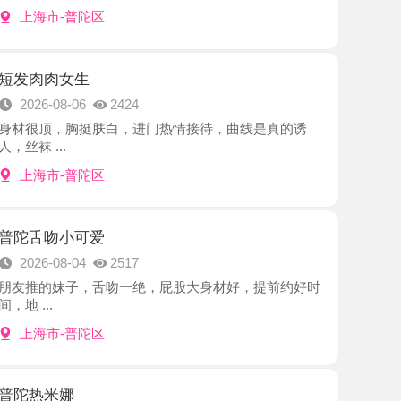
女生
8-06
2424
，胸挺肤白，进门热情接待，曲线是真的诱
.
-普陀区
小可爱
8-04
2517
妹子，舌吻一绝，屁股大身材好，提前约好时
-普陀区
娜
8-04
2730
一时兴起，约了老师刚好有空，驱车前往，小