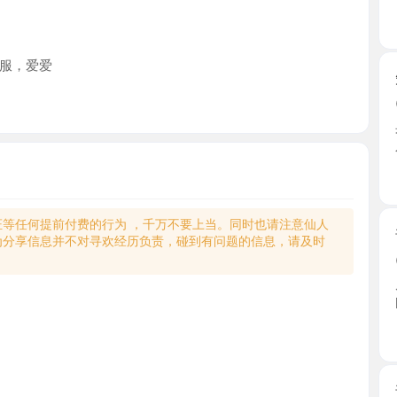
爱爱
短发肉肉
2026-0
身材很顶
人，丝袜 ..
上海市
何提前付费的行为 ，千万不要上当。同时也请注意仙人
普陀舌吻
享信息并不对寻欢经历负责，碰到有问题的信息，请及时
2026-0
朋友推的
间，地 ...
上海市
普陀热米
2026-0
中午有空
区好停 ...