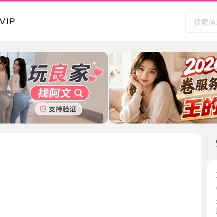
本地其
大胸风骚
2026-0
进去看到
胸大身 ...
上海市