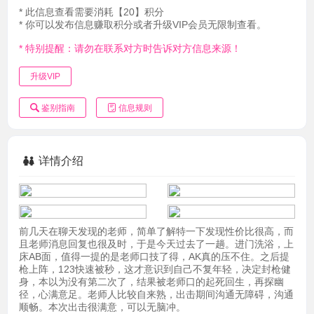
* 此信息查看需要消耗【20】积分
* 你可以发布信息赚取积分或者升级VIP会员无限制查看。
* 特别提醒：请勿在联系对方时告诉对方信息来源！
升级VIP
鉴别指南
信息规则
详情介绍
前几天在聊天发现的老师，简单了解特一下发现性价比很高，而
且老师消息回复也很及时，于是今天过去了一趟。进门洗浴，上
床AB面，值得一提的是老师口技了得，AK真的压不住。之后提
枪上阵，123快速被秒，这才意识到自己不复年轻，决定封枪健
身，本以为没有第二次了，结果被老师口的起死回生，再探幽
径，心满意足。老师人比较自来熟，出击期间沟通无障碍，沟通
顺畅。本次出击很满意，可以无脑冲。