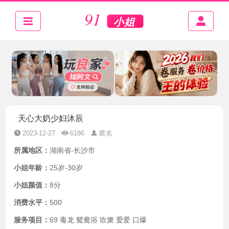
天心大奶少妇沐辰
2023-12-27
6186
匿名
所属地区：
湖南省-长沙市
小姐年龄：
25岁-30岁
小姐颜值：
8分
消费水平：
500
服务项目：
69 毒龙 鸳鸯浴 吹箫 爱爱 口爆