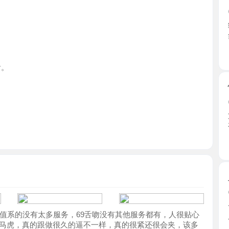
浙江省
性感黑丝
2026-0
第一眼感
有时间 ...
浙江省
上城翘臀
2026-0
一路指引
的没有太多服务，69舌吻没有其他服务都有，人很贴心
层，教 ...
，真的跟做很久的逼不一样，真的很紧还很会夹，该多
浙江省
过舞蹈动作都随意最喜欢抱着妹妹做了，情趣衣服可以
大胸细腰
2026-0