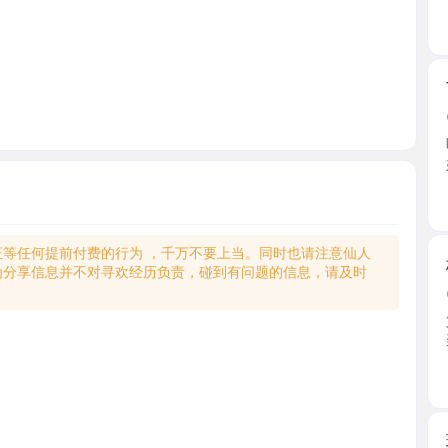
TT莞式
2026-0
晚上吃完饭
好找， ...
浙江省
何提前付费的行为 ，千万不要上当。同时也请注意仙人
杭州马来
享信息并不对寻欢经历负责，碰到有问题的信息，请及时
2026-0
第二次反
装情趣 ...
浙江省
瑜伽健身
2026-0
约了经常健
然是 ...