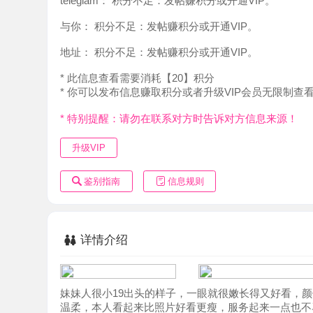
地址：
积分不足：发帖赚积分或开通VIP。
* 此信息查看需要消耗【20】积分
* 你可以发布信息赚取积分或者升级VIP会员无限制查看。
* 特别提醒：请勿在联系对方时告诉对方信息来源！
升级VIP
鉴别指南
信息规则
详情介绍
妹妹人很小19出头的样子，一眼就很嫩长得又好看，颜值系
温柔，本人看起来比照片好看更瘦，服务起来一点也不马虎
少课时就多少，不会催人，不事逼，做的时候很配合因为练
自己挑选，每次来都很满意愉快