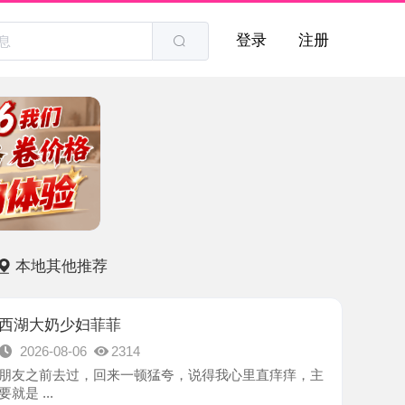
登录
注册
他推荐
少妇菲菲
8-06
2314
去过，回来一顿猛夸，说得我心里直痒痒，主
-杭州市