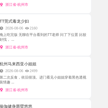
毒龙少妇
8-06
2160
 无聊在平台看到的TT老师 问了下位置 比较
-杭州市
西亚小姐姐
8-06
2499
食，依旧很顶。进门看见小姐姐穿着黑色透视
-杭州市
唇臂悠悠
8-06
2608
身的美女 进门和相片区别不大 身材是真好果