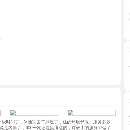
广东省
宝安耐操
2026-0
狼友去过
的口味 ...
广东省
坂田五和
2026-0
环境干净整
间了，体验完去二刷过了，住的环境舒服，服务多多，
室她蹲 ...
器了，600一次还是挺满意的，课表上的服务都做了
广东省
健身美臀
2026-0