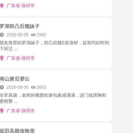
后翘妹子
8-05
2960
罗湖妹子，前凸后翘S形身材，提前约好时间
-深圳市
渺云
8-05
2663
，老师的嘴唇吹箫包裹感满满，进门就用胸和
-深圳市
值晚萤
8-05
2202
姐很漂亮，肤白貌美，一对D乳就是亮点，抱着