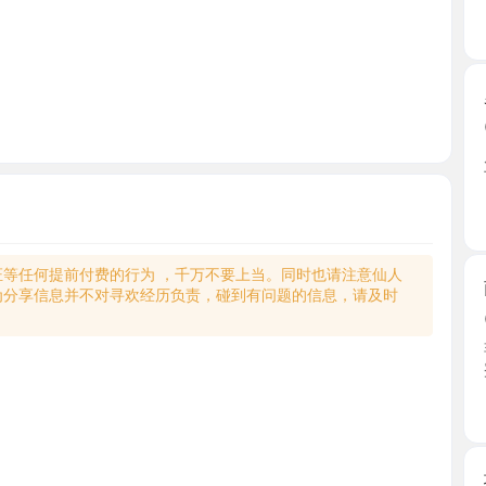
罗湖前凸
2026-0
朋友推荐的
下班过 ...
广东省
何提前付费的行为 ，千万不要上当。同时也请注意仙人
南山箫后
享信息并不对寻欢经历负责，碰到有问题的信息，请及时
2026-0
非常风骚
蜜桃臀 ...
广东省
坂田高颜
2026-0
晚萤小姐
晚萤的 ...