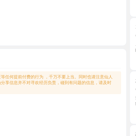
170大长
2026-0
见到老师，
的像我 ...
江苏省
何提前付费的行为 ，千万不要上当。同时也请注意仙人
水多性价
享信息并不对寻欢经历负责，碰到有问题的信息，请及时
2026-0
提前和老
给我口 ...
江苏省
相城可舌
2026-0
每年的苏
其他平 ...