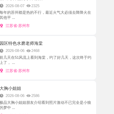
-苏州市
水磨老师海棠
8-06
2468
1风流上看到海棠，约了好几天，这次终于约
-苏州市
姐
8-06
2586
小姐姐朋友介绍看到照片激动不已完全是小狼
-苏州市
小浪妇桔子
8-06
2727