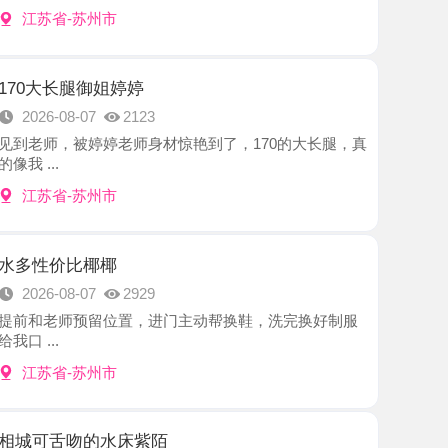
腿御姐婷婷
8-07
2123
被婷婷老师身材惊艳到了，170的大长腿，真
-苏州市
比椰椰
8-07
2929
师预留位置，进门主动帮换鞋，洗完换好制服
-苏州市
吻的水床紫陌
8-07
2325
州都是热的不行，最近火气大必须去降降火在