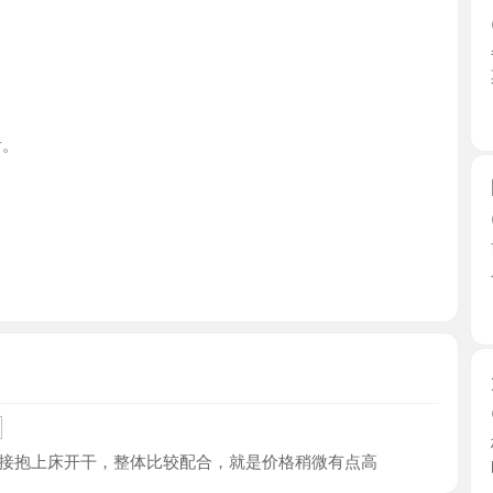
江苏省
园区特色
2026-0
前几天在5
上了， ...
江苏省
大胸小姐
2026-0
极品大胸
上床开干，整体比较配合，就是价格稍微有点高
的梦中 ...
江苏省
相城风骚
2026-0