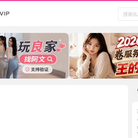
本地其
姑苏女神
2026-0
特喜欢这
它在我 ...
江苏省