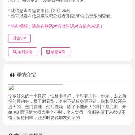
地址：
积分不足：发帖赚积分或开通VIP。
* 此信息查看需要消耗【20】积分
* 你可以发布信息赚取积分或者升级VIP会员无限制查看。
* 特别提醒：请勿在联系对方时告诉对方信息来源！
升级VIP
鉴别指南
信息规则
详情介绍
珍藏好久的一个良家，性格非常好，平时有工作，佛系，去之前
提前预约好，属于耐看型，身材不错服务更不错，胸和屁股还是
挺大的，进门换鞋，然后洗澡，除了不能开大的剩下都完美，开
始 AB 面调情大概大半个小时，个人觉得一套服务做下来都挺不
错，值得回味，联系时要说朋友介绍的