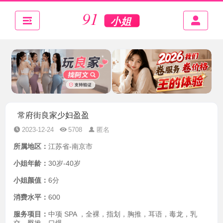
常府街良家少妇盈盈
2023-12-24
5708
匿名
所属地区：
江苏省-南京市
小姐年龄：
30岁-40岁
小姐颜值：
6分
消费水平：
600
服务项目：
中项 SPA ，全裸，指划，胸推，耳语，毒龙，乳
交，臀推，口爆