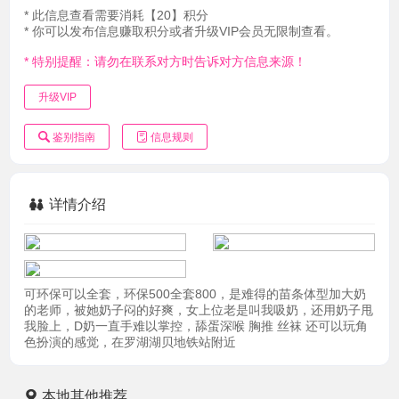
* 此信息查看需要消耗【20】积分
* 你可以发布信息赚取积分或者升级VIP会员无限制查看。
* 特别提醒：请勿在联系对方时告诉对方信息来源！
升级VIP
鉴别指南
信息规则
详情介绍
可环保可以全套，环保500全套800，是难得的苗条体型加大奶
的老师，被她奶子闷的好爽，女上位老是叫我吸奶，还用奶子甩
我脸上，D奶一直手难以掌控，舔蛋深喉 胸推 丝袜 还可以玩角
色扮演的感觉，在罗湖湖贝地铁站附近
本地其他推荐