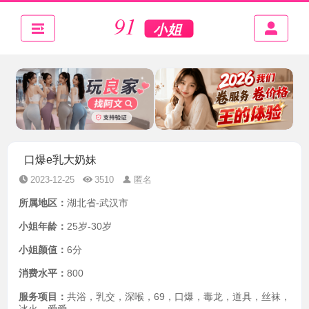
口爆e乳大奶妹
2023-12-25
3510
匿名
所属地区：
湖北省-武汉市
小姐年龄：
25岁-30岁
小姐颜值：
6分
消费水平：
800
服务项目：
共浴，乳交，深喉，69，口爆，毒龙，道具，丝袜，
冰火，爱爱