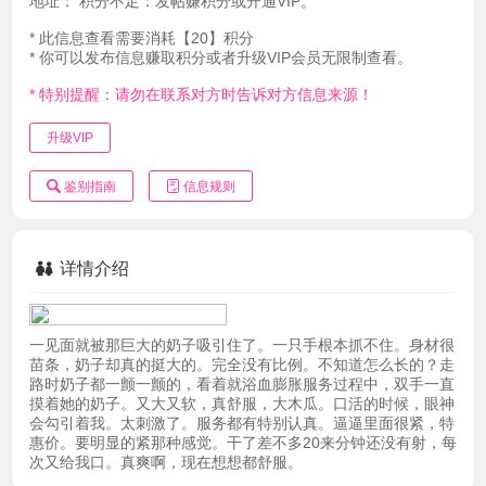
地址：
积分不足：发帖赚积分或开通VIP。
* 此信息查看需要消耗【20】积分
* 你可以发布信息赚取积分或者升级VIP会员无限制查看。
* 特别提醒：请勿在联系对方时告诉对方信息来源！
升级VIP
鉴别指南
信息规则
详情介绍
一见面就被那巨大的奶子吸引住了。一只手根本抓不住。身材很
苗条，奶子却真的挺大的。完全没有比例。不知道怎么长的？走
路时奶子都一颤一颤的，看着就浴血膨胀服务过程中，双手一直
摸着她的奶子。又大又软，真舒服，大木瓜。口活的时候，眼神
会勾引着我。太刺激了。服务都有特别认真。逼逼里面很紧，特
惠价。要明显的紧那种感觉。干了差不多20来分钟还没有射，每
次又给我口。真爽啊，现在想想都舒服。