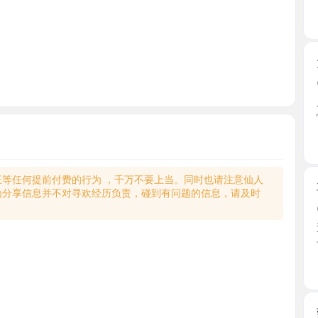
大屁股大
2026-0
朋友推荐
性感黑 ...
江西省
何提前付费的行为 ，千万不要上当。同时也请注意仙人
再约丰满
享信息并不对寻欢经历负责，碰到有问题的信息，请及时
2026-0
近一个月
去就抓 ...
江西省
莞式柒柒
2026-0
朋友推荐
差不多 ...