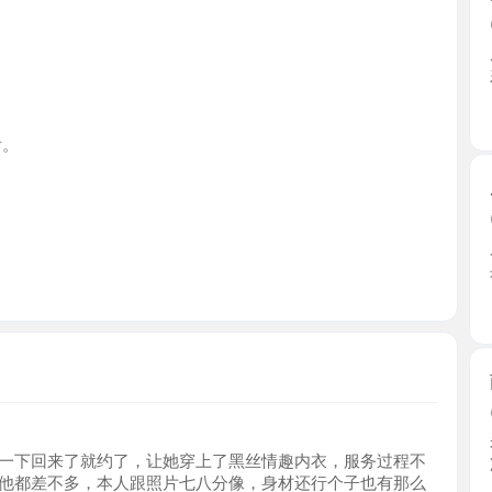
江西省
后入肥臀
2026-0
又约了一
身材真 ...
江西省
南昌巨乳
2026-0
老师第一
回来了就约了，让她穿上了黑丝情趣内衣，服务过程不
净，属 ...
差不多，本人跟照片七八分像，身材还行个子也有那么
江西省
一下，先做后付费，有兴趣的可以一试。
温柔耐心
2026-0