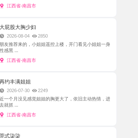
胸少妇
8-04
2850
来的，小姐姐遥控上楼，开门看见小姐姐一身
-南昌市
姐姐
7-30
2249
没见感觉姐姐的胸更大了，依旧主动热情，进
-南昌市
7-30
2299
去过的少妇说服务很爽的，见面后和照片基本