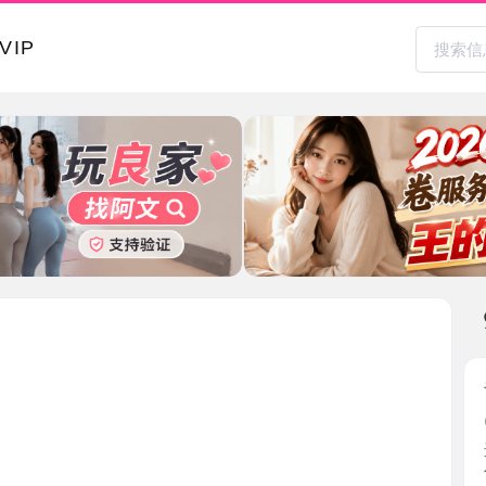
本地其
青山湖风
2026-0
进门房间
住顶她 ...
江西省