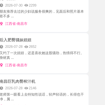
-南昌市
骚妹妞妞
7-28
2652
次妞妞，还是喜欢她这股骚劲，热情得不行。
-南昌市
肉臀榨汁机
7-28
2146
眼看上去特知性说话，轻声轻语的，长得也干
-南昌市
黑丝小姐姐
7-27
2547