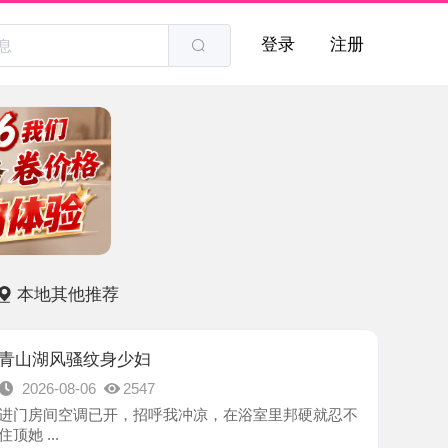
登录
注册
他推荐
骚纹身少妇
8-06
2547
空调已开，招呼我冲凉，在浴室里邦硬就忍不
-南昌市