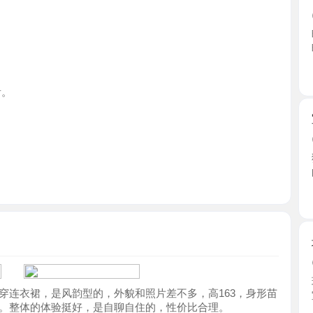
广东省
宝安耐操
2026-0
狼友去过
的口味 ...
广东省
坂田五和
2026-0
环境干净整
裙，是风韵型的，外貌和照片差不多，高163，身形苗
室她蹲 ...
体的体验挺好，是自聊自住的，性价比合理。
广东省
健身美臀
2026-0