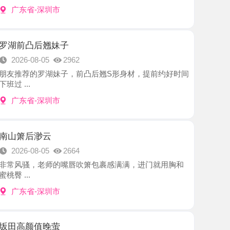
后翘妹子
8-05
2962
罗湖妹子，前凸后翘S形身材，提前约好时间
-深圳市
渺云
8-05
2664
，老师的嘴唇吹箫包裹感满满，进门就用胸和
-深圳市
值晚萤
8-05
2202
姐很漂亮，肤白貌美，一对D乳就是亮点，抱着