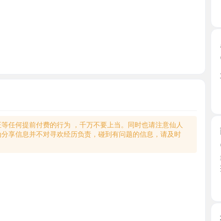
罗湖前凸
2026-0
朋友推荐的
下班过 ...
广东省
何提前付费的行为 ，千万不要上当。同时也请注意仙人
南山箫后
享信息并不对寻欢经历负责，碰到有问题的信息，请及时
2026-0
非常风骚
蜜桃臀 ...
广东省
坂田高颜
2026-0
晚萤小姐
晚萤的 ...