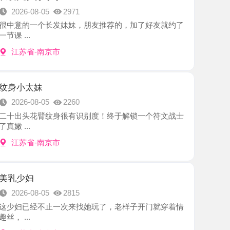
-南京市
妹
8-05
2260
花臂纹身很有识别度！终于解锁一个符文战士
-南京市
8-05
2815
经不止一次来找她玩了，老样子开门就穿着情
-南京市
爽记
8-05
2213