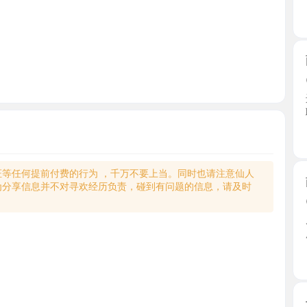
雨花珞琪
2026-0
进门看到妹
聊了几 ...
江苏省
何提前付费的行为 ，千万不要上当。同时也请注意仙人
南京中项
享信息并不对寻欢经历负责，碰到有问题的信息，请及时
2026-0
朋友极力
服，服 ...
江苏省
长发大肥
2026-0
很中意的
一节课 ...