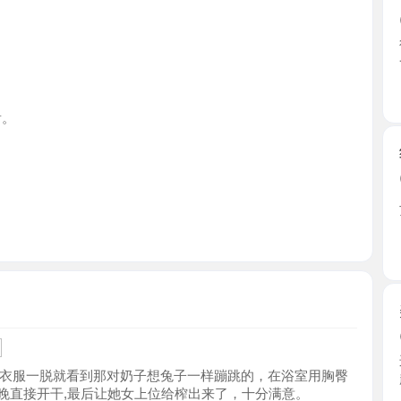
江苏省
纹身小太
2026-0
二十出头
了真嫩 ...
江苏省
美乳少妇
2026-0
这少妇已
服一脱就看到那对奶子想兔子一样蹦跳的，在浴室用胸臀
趣丝， ...
接开干,最后让她女上位给榨出来了，十分满意。
江苏省
南京车野
2026-0