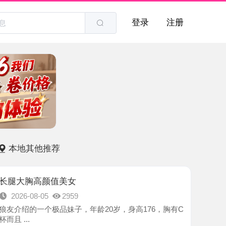
登录
注册
他推荐
高颜值美女
8-05
2959
一个极品妹子，年龄20岁，身高176，胸有C
-南京市