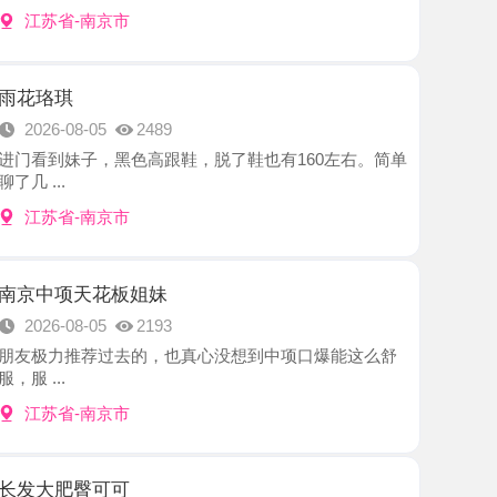
8-05
2489
子，黑色高跟鞋，脱了鞋也有160左右。简单
-南京市
天花板姐妹
8-05
2193
推荐过去的，也真心没想到中项口爆能这么舒
-南京市
臀可可
8-05
2971
一个长发妹妹，朋友推荐的，加了好友就约了