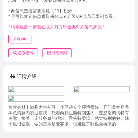
地址：
积分不足：发帖赚积分或开通VIP。
* 此信息查看需要消耗【20】积分
* 你可以发布信息赚取积分或者升级VIP会员无限制查看。
* 特别提醒：请勿在联系对方时告诉对方信息来源！
升级VIP
鉴别指南
信息规则
详情介绍
萱萱身材丰满胸大特别骚，小区很安全环境很好，开门美女穿着
黑色情趣内衣迎接我，托着两颗巨熊特别迷人，鸳鸯浴调情特有
感觉，接着上床服务做的很细。舌头特柔软。感觉特别的好。妹
子也很健谈，做的基本是老客多，也难怪了我也会再来的