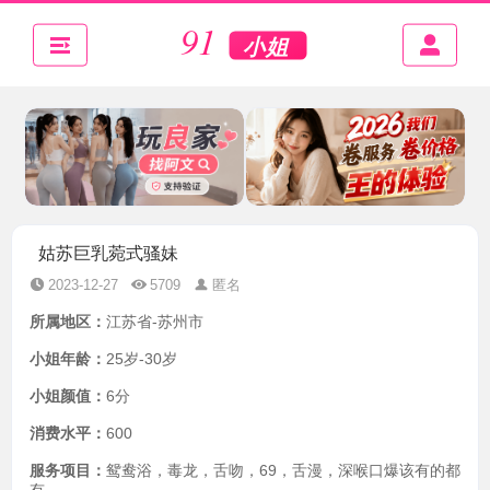
姑苏巨乳菀式骚妹
2023-12-27
5709
匿名
所属地区：
江苏省-苏州市
小姐年龄：
25岁-30岁
小姐颜值：
6分
消费水平：
600
服务项目：
鸳鸯浴，毒龙，舌吻，69，舌漫，深喉口爆该有的都
有