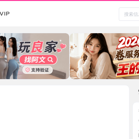
本地其
普陀舌吻
2026-0
朋友推的
间，地 ...
上海市