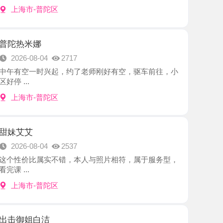
娜
8-04
2717
一时兴起，约了老师刚好有空，驱车前往，小
-普陀区
8-04
2537
比属实不错，本人与照片相符，属于服务型，
-普陀区
白洁
8-03
2957
，属于成熟御姐型，去了自己体会，喜欢气质