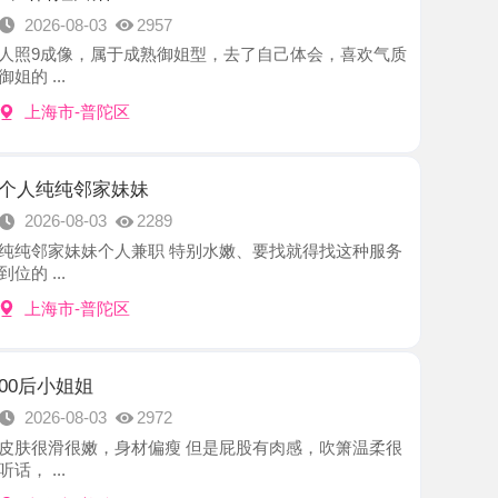
-普陀区
邻家妹妹
8-03
2289
妹个人兼职 特别水嫩、要找就得找这种服务
-普陀区
姐
8-03
2972
嫩，身材偏瘦 但是屁股有肉感，吹箫温柔很
-普陀区
小女友
8-02
2107