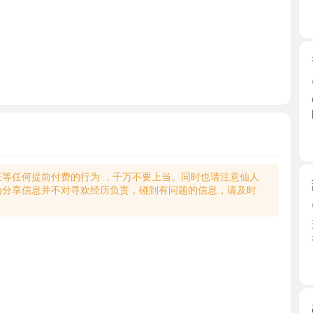
普陀热米
2026-0
中午有空
区好停 ...
上海市
何提前付费的行为 ，千万不要上当。同时也请注意仙人
甜妹艾艾
享信息并不对寻欢经历负责，碰到有问题的信息，请及时
2026-0
这个性价
看完课 ...
上海市
出击御姐
2026-0
人照9成像
御姐的 ...