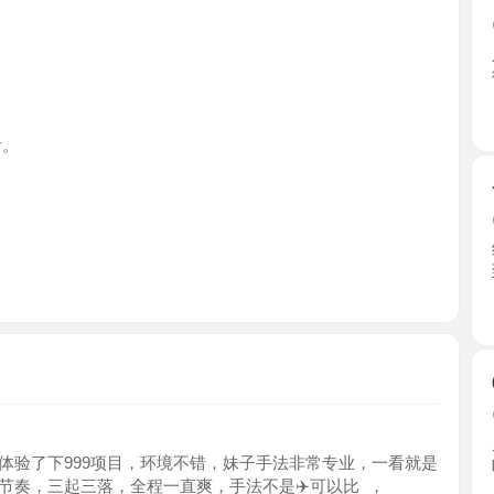
上海市
个人纯纯
2026-0
纯纯邻家妹
到位的 ...
上海市
00后小姐
2026-0
皮肤很滑很
下999项目，环境不错，妹子手法非常专业，一看就是
听话， ...
三起三落，全程一直爽，手法不是✈️可以比 ，
上海市
普陀制服
2026-0