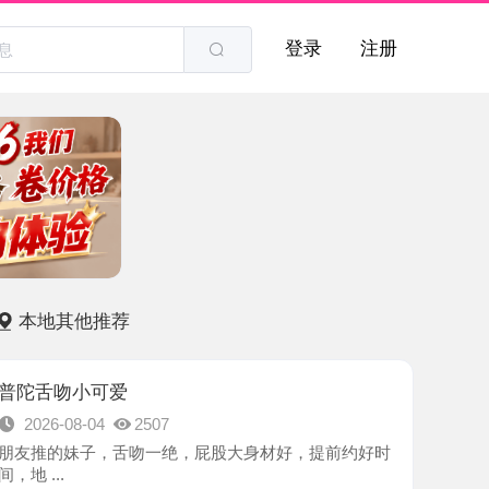
登录
注册
他推荐
小可爱
8-04
2507
妹子，舌吻一绝，屁股大身材好，提前约好时
-普陀区