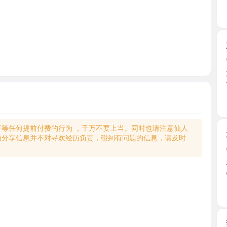
六刷园区
2026-0
第六次来
便。进 ...
江苏省
何提前付费的行为 ，千万不要上当。同时也请注意仙人
木渎双飞
享信息并不对寻欢经历负责，碰到有问题的信息，请及时
2026-0
老师频道看
楼下附 ...
江苏省
莞式水磨
2026-0
朋友推荐
上，停 ...