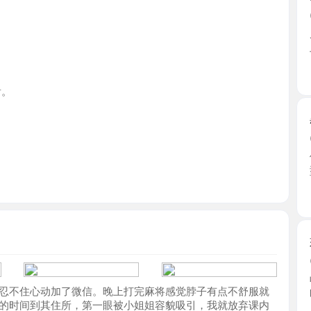
江苏省
黑丝御姐
2026-0
体验过几
型，身材 ..
江苏省
姑苏网袜
2026-0
收藏很久
住心动加了微信。晚上打完麻将感觉脖子有点不舒服就
旺盛， ...
间到其住所，第一眼被小姐姐容貌吸引，我就放弃课内
江苏省
我做了个简单的按摩才开始重头戏，穿上我挑的黑丝高跟
舌头舔的我回礼，再顶到毒的时候我没办法抗拒啊，带
可以在坚持坚持的。
姑苏女神
2026-0