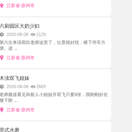
大奶少妇
8-08
2129
语雨欣老师这里了，位置很好找，楼下停车方
-苏州市
姐妹
8-08
2669
见和新人小姐姐开双飞只要8张，我刚刚好在
-苏州市
8-08
2726
的，小姐姐在当地很有名气，约了好几次才约