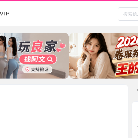
本地其
风骚御姐
2026-0
前面去体
系，风骚 ..
江苏省