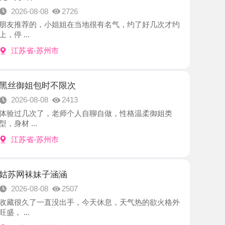
-苏州市
包时不限次
8-08
2413
次了，老师个人自聊自做，性格温柔御姐类
.
-苏州市
妹子涵涵
8-08
2507
了一直没出手，今天休息，天气热的欲火格外
-苏州市
悠悠
8-07
2152