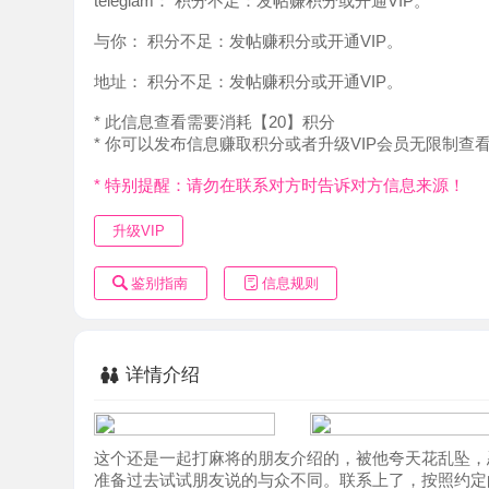
地址：
积分不足：发帖赚积分或开通VIP。
* 此信息查看需要消耗【20】积分
* 你可以发布信息赚取积分或者升级VIP会员无限制查看。
* 特别提醒：请勿在联系对方时告诉对方信息来源！
升级VIP
鉴别指南
信息规则
详情介绍
这个还是一起打麻将的朋友介绍的，被他夸天花乱坠，忍不
准备过去试试朋友说的与众不同。联系上了，按照约定的时
的spa改做了全7的项目，小姐姐贴心的帮忙洗了澡，又给
来了个诱惑，然后用36C漂亮的奶子来回摩擦，再用湿润的
上雨衣和妹妹一起云里雾里了。还是颜值控啊，要不我还是