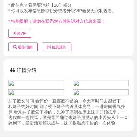
* 此信息查看需要消耗【20】积分
* 你可以发布信息赚取积分或者升级VIP会员无限制查看。
* 特别提醒：请勿在联系对方时告诉对方信息来源！
升级VIP
鉴别指南
信息规则
详情介绍
加了挺长时间 看评价一直都挺不错的，今天有时间去感受下，
和妹子约好时间 到了楼下妹子告诉具体房号，一进房间香气扑
鼻 看来妹子挺爱干净的，先冲了澡躺在床上妹子开始按摩，一
边按摩一边挑逗，做完背面翻过来妹子用灵活的小舌头从上一直
舔到下，最后活塞解决战斗，妹子很温柔不错的一次体验