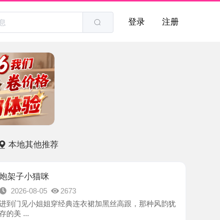
登录
注册
他推荐
猫咪
8-05
2673
小姐姐穿经典连衣裙加黑丝高跟，那种风韵犹
-朝阳区