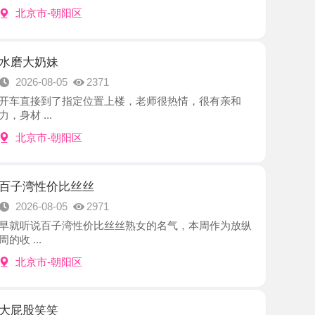
妹
8-05
2371
到了指定位置上楼，老师很热情，很有亲和
.
-朝阳区
价比丝丝
8-05
2971
百子湾性价比丝丝熟女的名气，本周作为放纵
-朝阳区
笑
8-05
2557
笑老师好久了，和老师约好时间，好停车。见