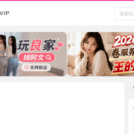
本地其
炮架子小
2026-0
进到门见
存的美 ...
北京市