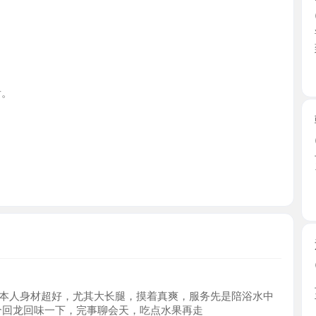
北京市
朝阳水磨
2026-0
苗苗老师
了。长相 ..
北京市
返食四环
2026-0
上次返食
身材超好，尤其大长腿，摸着真爽，服务先是陪浴水中
手头的 ...
龙回味一下，完事聊会天，吃点水果再走
北京市
朝阳风骚
2026-0