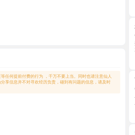
水磨大奶
2026-0
开车直接
力，身材 ..
北京市
何提前付费的行为 ，千万不要上当。同时也请注意仙人
百子湾性
享信息并不对寻欢经历负责，碰到有问题的信息，请及时
2026-0
早就听说
周的收 ...
北京市
大屁股笑
2026-0
论坛加笑
到笑笑 ...