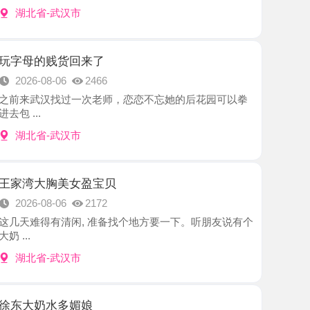
贱货回来了
8-06
2466
汉找过一次老师，恋恋不忘她的后花园可以拳
-武汉市
胸美女盈宝贝
8-06
2172
有清闲, 准备找个地方要一下。听朋友说有个
-武汉市
水多媚娘
8-06
2337
七次了，今天是发了工资，第一个想到赶紧联