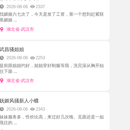
-武汉市
姐
8-06
2253
姐约好，姐姐穿好制服等我，洗完澡从胸开始
-武汉市
新人小蝶
8-06
2343
多，性价比高，来过好几次咯。见面还是一如
-武汉市
系骚妇
8-05
2177