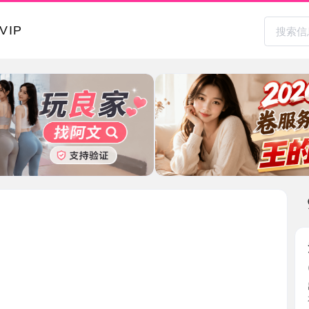
本地其
汉口身材
2026-0
出差提前
有气质 ...
湖北省