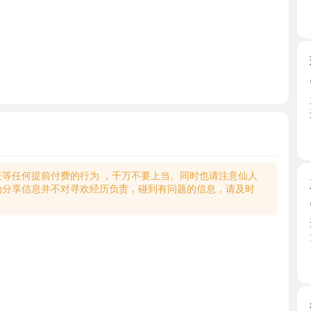
玩字母的
2026-0
之前来武
进去包 ...
湖北省
何提前付费的行为 ，千万不要上当。同时也请注意仙人
王家湾大
享信息并不对寻欢经历负责，碰到有问题的信息，请及时
2026-0
这几天难得
大奶 ...
湖北省
徐东大奶
2026-0
找媚娘六
系媚娘 ...