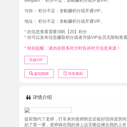
地址：
积分不足：发帖赚积分或开通VIP。
* 此信息查看需要消耗【20】积分
* 你可以发布信息赚取积分或者升级VIP会员无限制查看。
* 特别提醒：请勿在联系对方时告诉对方信息来源！
升级VIP
鉴别指南
信息规则
详情介绍
提前预约了老师，打车来到老师附近还挺好找得进房间还用
始了第一课，老师骑在我的身上边舌吻边褪去我的上衣，不
课就结束课，中场休息老师拉我到了浴室清洁，清洁得时候
云覆雨的车轮大战，最终付出了千亿的代价，走的时候腿都