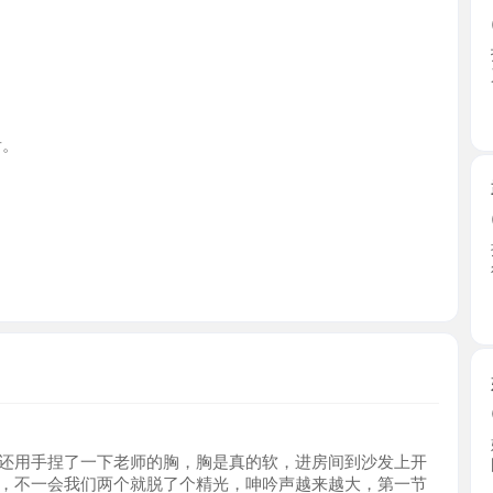
湖北省
武昌骚姐
2026-0
提前跟姐
往下舔 ...
湖北省
妩媚风骚
2026-0
妹妹服务
手捏了一下老师的胸，胸是真的软，进房间到沙发上开
既往的 ...
一会我们两个就脱了个精光，呻吟声越来越大，第一节
湖北省
老师用舌头舔遍了我的全身，不一会有和老师开始了翻
快撑不住了
徐东服务
2026-0