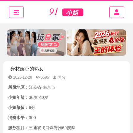
身材娇小的熟女
2023-12-28
5595
匿名
所属地区：
江苏省-南京市
小姐年龄：
30岁-40岁
小姐颜值：
6分
消费水平：
300
服务项目：
三通双飞口爆臀推69按摩