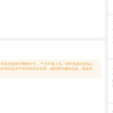
龙华大奶
2026-0
之前水蜜
上课的 ...
广东省
何提前付费的行为 ，千万不要上当。同时也请注意仙人
三通熟女
享信息并不对寻欢经历负责，碰到有问题的信息，请及时
2026-0
卸货熟女
以一直 ...
广东省
福田禁欲
2026-0
和老师约
按照约 ...