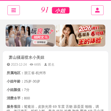
萧山骚逼喷水小美妞
2023-12-24
4495
匿名
所属地区：
浙江省-杭州市
小姐年龄：
25岁-30岁
小姐颜值：
7分
消费水平：
800
服务项目：
鸳鸯浴，皮肤光滑 69 车震 舌吻 舔蛋蛋 啪啪，调
情，老汉推车，蚂蚁上树，毒龙 丝袜 按摩 胸推 臀推 KB 舌尖漫