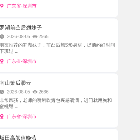
后翘妹子
8-05
2965
罗湖妹子，前凸后翘S形身材，提前约好时间
-深圳市
渺云
8-05
2666
，老师的嘴唇吹箫包裹感满满，进门就用胸和
-深圳市
值晚萤
8-05
2205
姐很漂亮，肤白貌美，一对D乳就是亮点，抱着