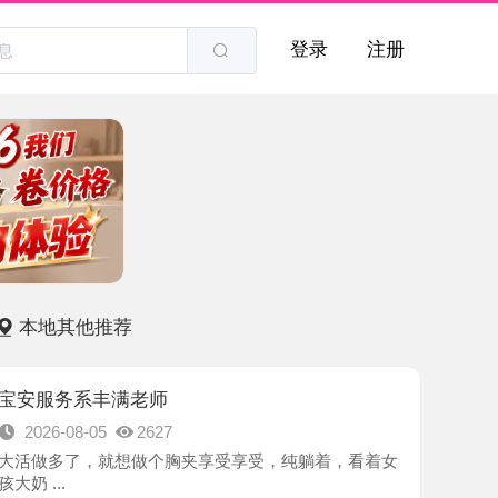
登录
注册
他推荐
系丰满老师
8-05
2627
了，就想做个胸夹享受享受，纯躺着，看着女
-深圳市