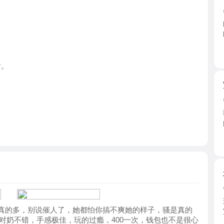
广东省
宝安耐操
2026-0
狼友去过
的口味 ...
广东省
坂田五和
2026-0
环境干净整
多，别说催人了，她都怕你搞不爽她的样子，骚是真的
室她蹲 ...
错，手感极佳，玩的过瘾，400一次，钱包也不是很心
广东省
健身美臀
2026-0