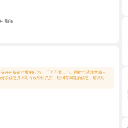
啪
罗湖前凸
2026-0
朋友推荐的
下班过 ...
广东省
何提前付费的行为 ，千万不要上当。同时也请注意仙人
南山箫后
享信息并不对寻欢经历负责，碰到有问题的信息，请及时
2026-0
非常风骚
蜜桃臀 ...
广东省
坂田高颜
2026-0
晚萤小姐
晚萤的 ...