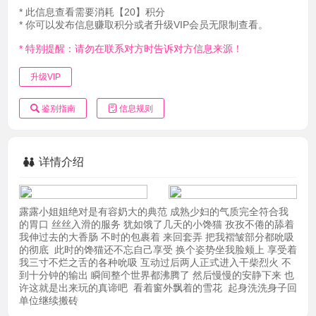
* 此信息查看需要消耗【20】积分
* 你可以发布信息赚取积分或者升级VIP会员无限制查看。
* 特别提醒：请勿在联系对方时告诉对方信息来源！
升级VIP
鉴别指南
信息规则
详情介绍
露露小姐姐绝对是有容奶大的典范 成熟少妇的气质完全符合我
的胃口 丝丝入滑的服务 犹如饿了几天的小馋猫 孜孜不倦的舔着
我伸过去的大香肠 不时的包裹着 来回套弄 把我褶皱部分都吮吸
的彻底 此时的馋猫还不忘自己享受 换个姿势坐我脸颊上 享受着
我三寸不烂之舌的各种吮吸 互动过后两人正式进入干柴烈火 不
到十分钟的输出 瞬间整个世界都沸腾了 然后慢慢的安静下来 也
许这就是出来玩的真谛吧 看着窗外飘着的雪花 起身洗洗身子回
单位继续搬砖