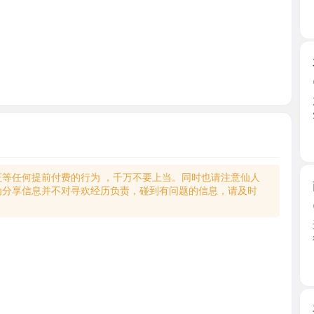
水润少妇
2026-0
加上老师
爱，直奔 ..
天津市
何提前付费的行为 ，千万不要上当。同时也请注意仙人
南开大胸
享信息并不对寻欢经历负责，碰到有问题的信息，请及时
2026-0
进门映入
得我心 ...
天津市
丰满御姐
2026-0
妹子非常的
起来有 ...