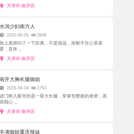
南方人
8-05
2848
问了一下距离，不是很远，按耐不住心里喜
.
-南开区
长腿御姐
8-04
2753
眼帘的是一双大长腿，穿着包臀裙的老师，甚
-南开区
重庆辣妹
8-03
2494
热情，看着有170高，挺漂亮的重庆妹子，笑