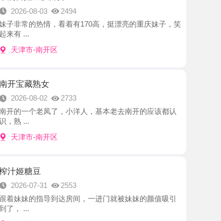
-南开区
熟女
8-02
2733
个老凤了，小洋人，基本老去南开的应该都认
-南开区
豆
7-31
2553
的指导到达房间，一进门就被妹妹的颜值吸引
-南开区
小雨
7-30
2891