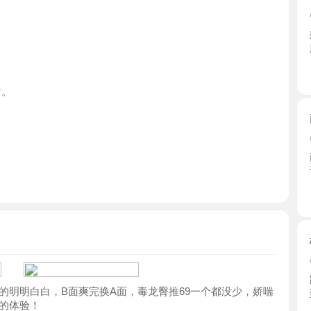
天津市
南开宝藏
2026-0
南开的一
识，熟 ...
天津市
榨汁姬糖
2026-0
跟着妹妹
白白，B面爽完换A面，毒龙臀推69一个都没少，娇喘
到了， ...
验！
天津市
南开潮喷
2026-0