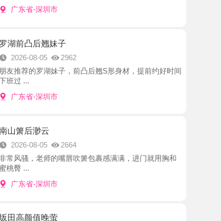
后翘妹子
8-05
2962
罗湖妹子，前凸后翘S形身材，提前约好时间
-深圳市
渺云
8-05
2664
，老师的嘴唇吹箫包裹感满满，进门就用胸和
-深圳市
值晚萤
8-05
2202
姐很漂亮，肤白貌美，一对D乳就是亮点，抱着