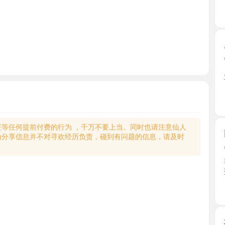
罗湖前凸
2026-0
朋友推荐的
下班过 ...
广东省
何提前付费的行为 ，千万不要上当。同时也请注意仙人
南山箫后
享信息并不对寻欢经历负责，碰到有问题的信息，请及时
2026-0
非常风骚
蜜桃臀 ...
广东省
坂田高颜
2026-0
晚萤小姐
晚萤的 ...