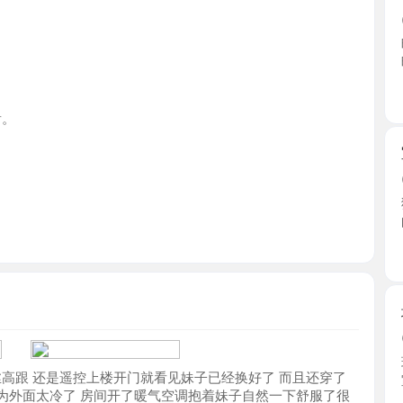
广东省
宝安耐操
2026-0
狼友去过
的口味 ...
广东省
坂田五和
2026-0
环境干净整
 还是遥控上楼开门就看见妹子已经换好了 而且还穿了
室她蹲 ...
面太冷了 房间开了暖气空调抱着妹子自然一下舒服了很
广东省
健身美臀
2026-0