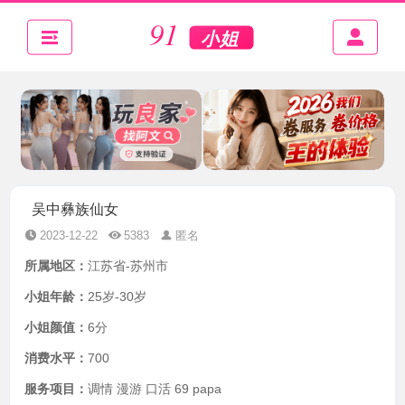
吴中彝族仙女
2023-12-22
5383
匿名
所属地区：
江苏省-苏州市
小姐年龄：
25岁-30岁
小姐颜值：
6分
消费水平：
700
服务项目：
调情 漫游 口活 69 papa