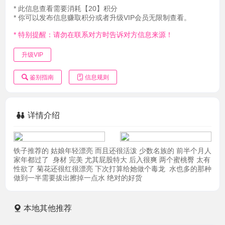
* 此信息查看需要消耗【20】积分
* 你可以发布信息赚取积分或者升级VIP会员无限制查看。
* 特别提醒：请勿在联系对方时告诉对方信息来源！
升级VIP
鉴别指南
信息规则
详情介绍
铁子推荐的 姑娘年轻漂亮 而且还很活泼 少数名族的 前半个月人
家年都过了 身材 完美 尤其屁股特大 后入很爽 两个蜜桃臀 太有
性欲了 菊花还很红很漂亮 下次打算给她做个毒龙 水也多的那种
做到一半需要拔出擦掉一点水 绝对的好货
本地其他推荐