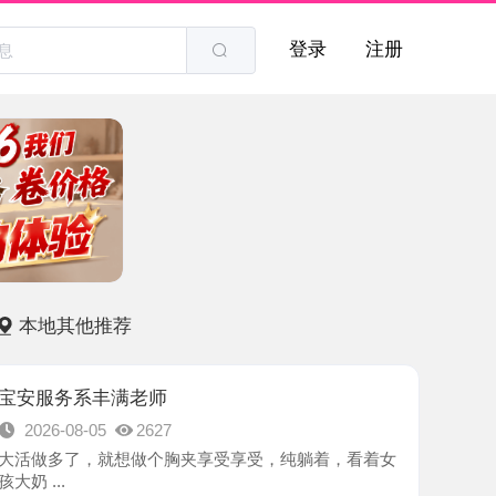
登录
注册
他推荐
系丰满老师
8-05
2627
了，就想做个胸夹享受享受，纯躺着，看着女
-深圳市