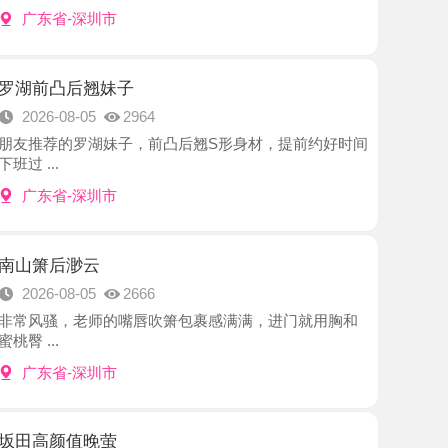
后翘妹子
8-05
2964
罗湖妹子，前凸后翘S形身材，提前约好时间
-深圳市
渺云
8-05
2666
，老师的嘴唇吹箫包裹感满满，进门就用胸和
-深圳市
值晚萤
8-05
2204
姐很漂亮，肤白貌美，一对D乳就是亮点，抱着