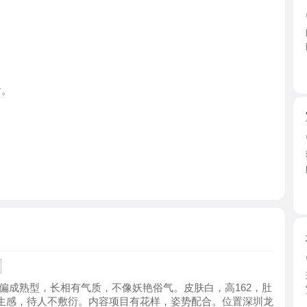
广东省
宝安耐操
2026-0
狼友去过
的口味 ...
广东省
坂田五和
2026-0
环境干净整
型，长相有气质，不像妖艳俗气。皮肤白，高162，肚
室她蹲 ...
，待人不敷衍。内容项目有花样，姿势配合。位置深圳龙
广东省
健身美臀
2026-0