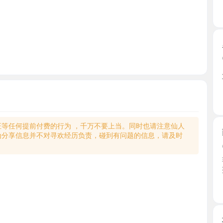
罗湖前凸
2026-0
朋友推荐的
下班过 ...
广东省
何提前付费的行为 ，千万不要上当。同时也请注意仙人
南山箫后
享信息并不对寻欢经历负责，碰到有问题的信息，请及时
2026-0
非常风骚
蜜桃臀 ...
广东省
坂田高颜
2026-0
晚萤小姐
晚萤的 ...