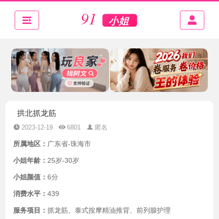
拱北抓龙筋
2023-12-19
6801
匿名
所属地区：
广东省-珠海市
小姐年龄：
25岁-30岁
小姐颜值：
6分
消费水平：
439
服务项目：
抓龙筋、泰式按摩精油推背、前列腺护理