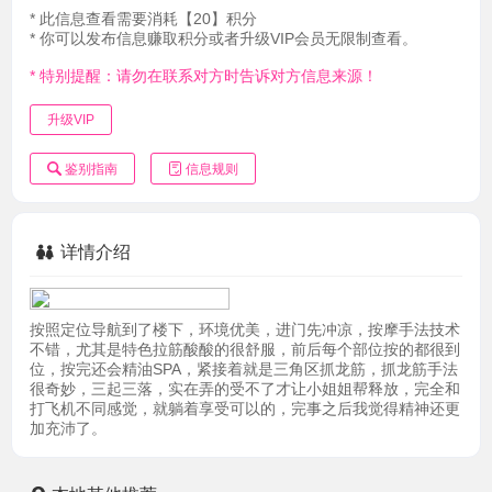
* 此信息查看需要消耗【20】积分
* 你可以发布信息赚取积分或者升级VIP会员无限制查看。
* 特别提醒：请勿在联系对方时告诉对方信息来源！
升级VIP
鉴别指南
信息规则
详情介绍
按照定位导航到了楼下，环境优美，进门先冲凉，按摩手法技术
不错，尤其是特色拉筋酸酸的很舒服，前后每个部位按的都很到
位，按完还会精油SPA，紧接着就是三角区抓龙筋，抓龙筋手法
很奇妙，三起三落，实在弄的受不了才让小姐姐帮释放，完全和
打飞机不同感觉，就躺着享受可以的，完事之后我觉得精神还更
加充沛了。