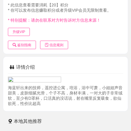
* 此信息查看需要消耗【20】积分
* 你可以发布信息赚取积分或者升级VIP会员无限制查看。
* 特别提醒：请勿在联系对方时告诉对方信息来源！
升级VIP
鉴别指南
信息规则
详情介绍
海蓝轩出来的技师，遥控进公寓，培浴，浴中可萧，小姐姐声音
甜美，皮肤细腻光滑，个子不高，身材丰满，一对大奶子非常绒
软，至少有D罩杯，口活真的没话说，射在嘴里反复吸食，欲仙
欲死，性价比超高
本地其他推荐