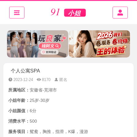
个人公寓SPA
2023-12-24
8170
匿名
所属地区：
安徽省-芜湖市
小姐年龄：
25岁-30岁
小姐颜值：
6分
消费水平：
500
服务项目：
鸳鸯，胸推，指滑，K爆，漫游