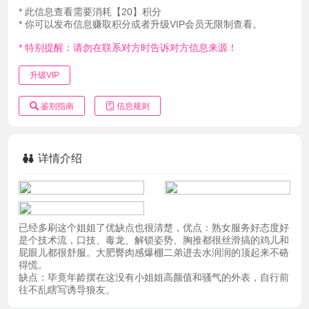
* 此信息查看需要消耗【20】积分
* 你可以发布信息赚取积分或者升级VIP会员无限制查看。
* 特别提醒：请勿在联系对方时告诉对方信息来源！
升级VIP
鉴别指南
信息规则
详情介绍
已经多刷这个姐姐了优缺点也很清楚，优点：熟女服务好态度好
是个技术流，口技、毒龙、解锁姿势、胸推都很丝滑搞的鸡儿和
屁眼儿都很舒服。大肥臀肉感爆棚二弟进去水润润的顶起来不硌
得慌。
缺点：毕竟年龄摆在这没有小姐姐高颜值和骚气的外表，自行前
往不乱瞎写诱导狼友。