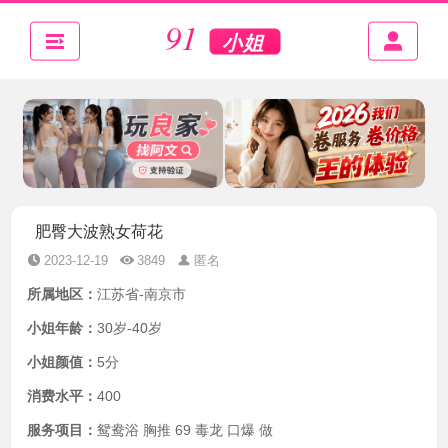
肥臀大波熟女荷花
2023-12-19
3849
匿名
所属地区：
江苏省-南京市
小姐年龄：
30岁-40岁
小姐颜值：
5分
消费水平：
400
服务项目：
鸳鸯浴 胸推 69 毒龙 口爆 做