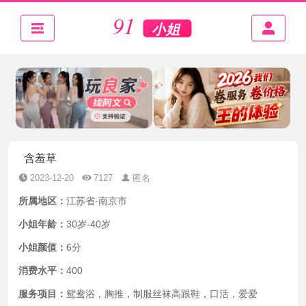
含羞草
2023-12-20
7127
匿名
所属地区：
江苏省-南京市
小姐年龄：
30岁-40岁
小姐颜值：
6分
消费水平：
400
服务项目：
鸳鸯浴，胸推，制服丝袜高跟鞋，口活，爱爱