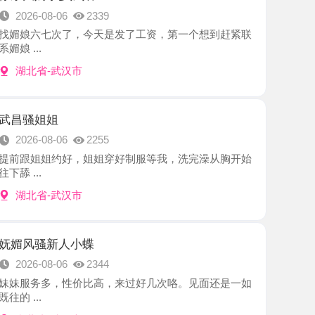
-武汉市
姐
8-06
2255
姐约好，姐姐穿好制服等我，洗完澡从胸开始
-武汉市
新人小蝶
8-06
2344
多，性价比高，来过好几次咯。见面还是一如
-武汉市
系骚妇
8-05
2177