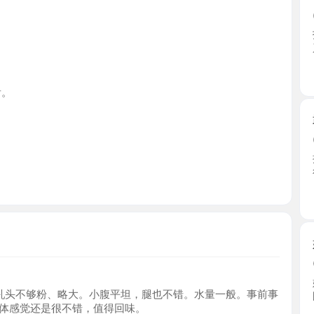
湖北省
武昌骚姐
2026-0
提前跟姐
往下舔 ...
湖北省
妩媚风骚
2026-0
妹妹服务
不够粉、略大。小腹平坦，腿也不错。水量一般。事前事
既往的 ...
觉还是很不错，值得回味。
湖北省
徐东服务
2026-0