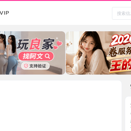
本地其
汉口身材
2026-0
出差提前
有气质 ...
湖北省