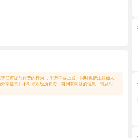
玩字母的
2026-0
之前来武
进去包 ...
湖北省
何提前付费的行为 ，千万不要上当。同时也请注意仙人
王家湾大
享信息并不对寻欢经历负责，碰到有问题的信息，请及时
2026-0
这几天难得
大奶 ...
湖北省
徐东大奶
2026-0
找媚娘六
系媚娘 ...