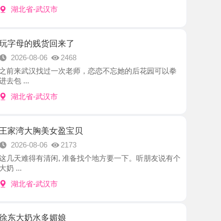
贱货回来了
8-06
2468
汉找过一次老师，恋恋不忘她的后花园可以拳
-武汉市
胸美女盈宝贝
8-06
2173
有清闲, 准备找个地方要一下。听朋友说有个
-武汉市
水多媚娘
8-06
2339
七次了，今天是发了工资，第一个想到赶紧联