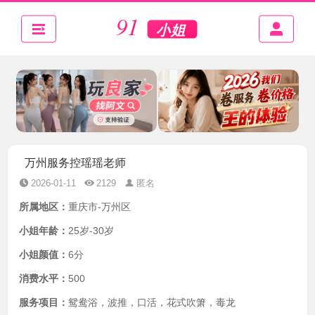
万州服务控瑶瑶老师
2026-01-11
2129
匿名
所属地区：
重庆市-万州区
小姐年龄：
25岁-30岁
小姐颜值：
6分
消费水平：
500
服务项目：
鸳鸯浴，波推，口活，花式吹箫，毒龙