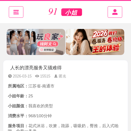
人长的漂亮服务又骚难得
2026-03-15
15515
匿名
所属地区：
江苏省-南通市
小姐年龄：
25
小姐颜值：
我喜欢的类型
消费水平：
968/100分钟
服务项目：
花式沐浴，吹箫，跪舔，吸吸奶，臀推，后入式啪
啪，全套一条龙