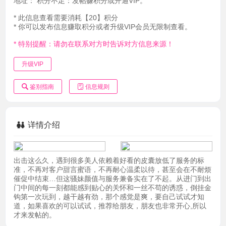
地址：
积分不足：发帖赚积分或开通VIP。
* 此信息查看需要消耗【20】积分
* 你可以发布信息赚取积分或者升级VIP会员无限制查看。
* 特别提醒：请勿在联系对方时告诉对方信息来源！
升级VIP
鉴别指南
信息规则
详情介绍
出击这么久，遇到很多美人依赖着好看的皮囊放低了服务的标
准，不再对客户甜言蜜语，不再耐心温柔以待，甚至会在不耐烦
催促中结束…但这骚妹颜值与服务兼备实在了不起。从进门到出
门中间的每一刻都能感到贴心的关怀和一丝不苟的诱惑，倒挂金
钩第一次玩到，越干越有劲，那个感觉是爽，要自己试试才知
道，如果喜欢的可以试试，推荐给朋友，朋友也非常开心,所以
才来发帖的。