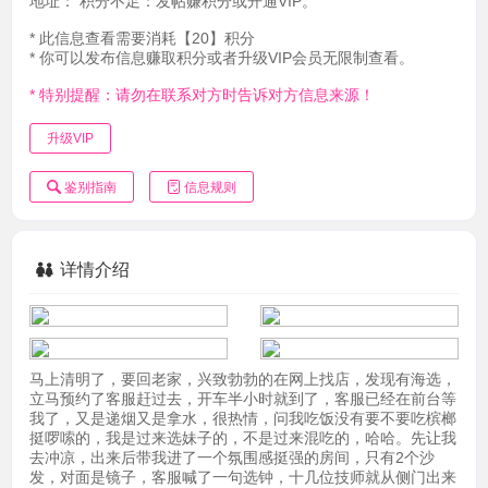
地址：
积分不足：发帖赚积分或开通VIP。
* 此信息查看需要消耗【20】积分
* 你可以发布信息赚取积分或者升级VIP会员无限制查看。
* 特别提醒：请勿在联系对方时告诉对方信息来源！
升级VIP
鉴别指南
信息规则
详情介绍
马上清明了，要回老家，兴致勃勃的在网上找店，发现有海选，
立马预约了客服赶过去，开车半小时就到了，客服已经在前台等
我了，又是递烟又是拿水，很热情，问我吃饭没有要不要吃槟榔
挺啰嗦的，我是过来选妹子的，不是过来混吃的，哈哈。先让我
去冲凉，出来后带我进了一个氛围感挺强的房间，只有2个沙
发，对面是镜子，客服喊了一句选钟，十几位技师就从侧门出来