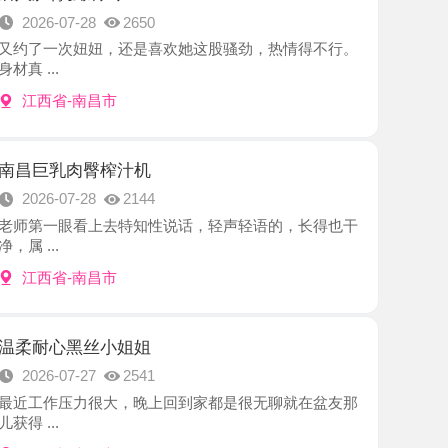
-南昌市
肉臀榨汁机
7-28
2144
眼看上去特知性说话，轻声轻语的，长得也干
-南昌市
黑丝小姐姐
7-27
2541
压力很大，晚上回到家都是很无聊就在盆友那
-南昌市
少妇
7-26
2461