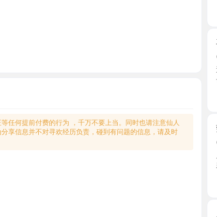
再约丰满
2026-0
近一个月
去就抓 ...
江西省
何提前付费的行为 ，千万不要上当。同时也请注意仙人
莞式柒柒
享信息并不对寻欢经历负责，碰到有问题的信息，请及时
2026-0
朋友推荐
差不多 ...
江西省
后入肥臀
2026-0
又约了一
身材真 ...