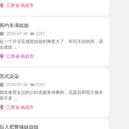
姐姐
7-30
2247
没见感觉姐姐的胸更大了，依旧主动热情，进
-南昌市
7-30
2297
去过的少妇说服务很爽的，见面后和照片基本
-南昌市
骚妹妞妞
7-28
2650
次妞妞，还是喜欢她这股骚劲，热情得不行。