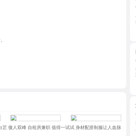
江西省
南昌巨乳
2026-0
老师第一
净，属 ...
江西省
温柔耐心
2026-0
最近工作
 傲人双峰 自租房兼职 值得一试试 身材配搭制服让人血脉
儿获得 ...
江西省
南昌大奶
2026-0