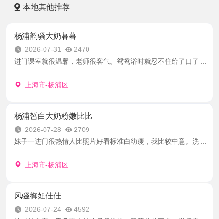
本地其他推荐
杨浦韵骚大奶暮暮
2026-07-31
2470
进门课室就很温馨，老师很客气。鸳鸯浴时就忍不住给了口了 ...
上海市-杨浦区
杨浦皙白大奶粉嫩比比
2026-07-28
2709
妹子一进门很热情人比照片好看标准白幼瘦，我比较中意。洗 ...
上海市-杨浦区
风骚御姐佳佳
2026-07-24
4592