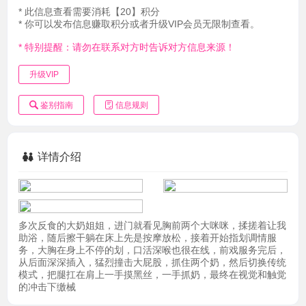
* 此信息查看需要消耗【20】积分
* 你可以发布信息赚取积分或者升级VIP会员无限制查看。
* 特别提醒：请勿在联系对方时告诉对方信息来源！
升级VIP
鉴别指南
信息规则
详情介绍
多次反食的大奶姐姐，进门就看见胸前两个大咪咪，揉搓着让我
助浴，随后擦干躺在床上先是按摩放松，接着开始指划调情服
务，大胸在身上不停的划，口活深喉也很在线，前戏服务完后，
从后面深深插入，猛烈撞击大屁股，抓住两个奶，然后切换传统
模式，把腿扛在肩上一手摸黑丝，一手抓奶，最终在视觉和触觉
的冲击下缴械