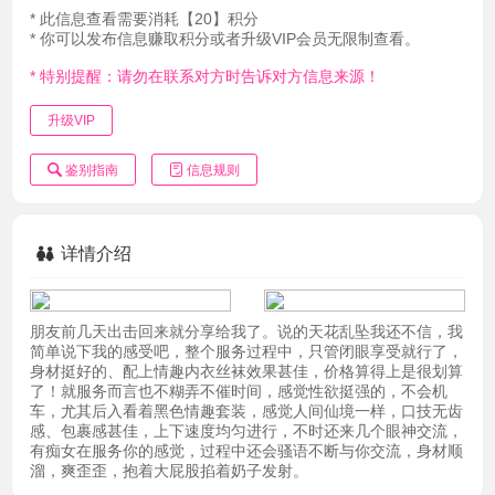
* 此信息查看需要消耗【20】积分
* 你可以发布信息赚取积分或者升级VIP会员无限制查看。
* 特别提醒：请勿在联系对方时告诉对方信息来源！
升级VIP
鉴别指南
信息规则
详情介绍
朋友前几天出击回来就分享给我了。说的天花乱坠我还不信，我
简单说下我的感受吧，整个服务过程中，只管闭眼享受就行了，
身材挺好的、配上情趣内衣丝袜效果甚佳，价格算得上是很划算
了！就服务而言也不糊弄不催时间，感觉性欲挺强的，不会机
车，尤其后入看着黑色情趣套装，感觉人间仙境一样，口技无齿
感、包裹感甚佳，上下速度均匀进行，不时还来几个眼神交流，
有痴女在服务你的感觉，过程中还会骚语不断与你交流，身材顺
溜，爽歪歪，抱着大屁股掐着奶子发射。