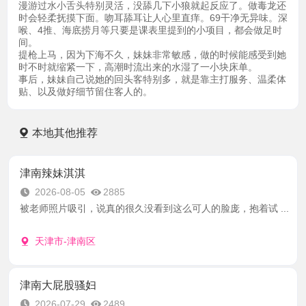
漫游过水小舌头特别灵活，没舔几下小狼就起反应了。做毒龙还
时会轻柔抚摸下面。吻耳舔耳让人心里直痒。69干净无异味。深
喉、4推、海底捞月等只要是课表里提到的小项目，都会做足时
间。
提枪上马，因为下海不久，妹妹非常敏感，做的时候能感受到她
时不时就缩紧一下，高潮时流出来的水湿了一小块床单。
事后，妹妹自己说她的回头客特别多，就是靠主打服务、温柔体
贴、以及做好细节留住客人的。
本地其他推荐
津南辣妹淇淇
2026-08-05
2885
被老师照片吸引，说真的很久没看到这么可人的脸庞，抱着试 ...
天津市-津南区
津南大屁股骚妇
2026-07-29
2489