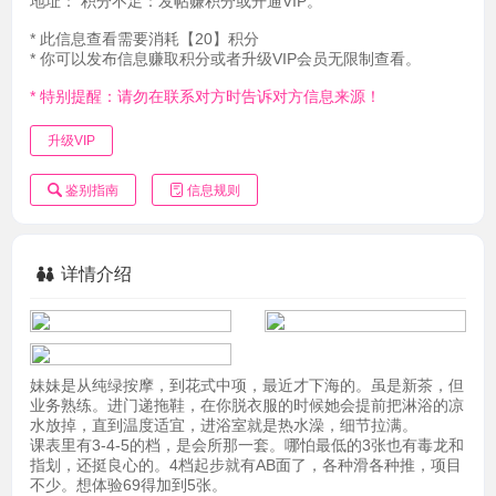
地址：
积分不足：发帖赚积分或开通VIP。
* 此信息查看需要消耗【20】积分
* 你可以发布信息赚取积分或者升级VIP会员无限制查看。
* 特别提醒：请勿在联系对方时告诉对方信息来源！
升级VIP
鉴别指南
信息规则
详情介绍
妹妹是从纯绿按摩，到花式中项，最近才下海的。虽是新茶，但
业务熟练。进门递拖鞋，在你脱衣服的时候她会提前把淋浴的凉
水放掉，直到温度适宜，进浴室就是热水澡，细节拉满。
课表里有3-4-5的档，是会所那一套。哪怕最低的3张也有毒龙和
指划，还挺良心的。4档起步就有AB面了，各种滑各种推，项目
不少。想体验69得加到5张。