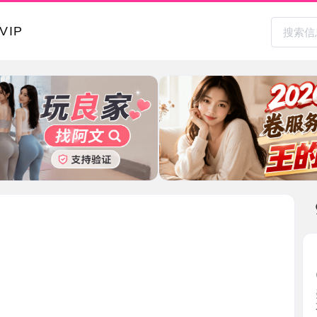
本地其
良家少妇
2026-0
美女住的
不低， ...
湖南省