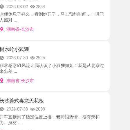
-长沙市
狐狸
7-30
2525
1风流让我认识了小狐狸姐姐！我是从北京过
-长沙市
毒龙天花板
7-30
2099
到了指定位置上楼，老师很热情，很有亲和
.
-长沙市
感美女
7-29
2437