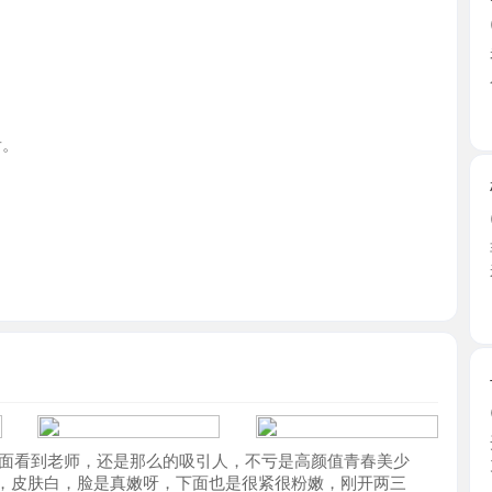
湖南省
树木岭小
2026-0
非常感谢5
来出差 ...
湖南省
长沙莞式
2026-0
开车直接
到老师，还是那么的吸引人，不亏是高颜值青春美少
力，身材 ..
肤白，脸是真嫩呀，下面也是很紧很粉嫩，刚开两三
湖南省
高颜值性
2026-0