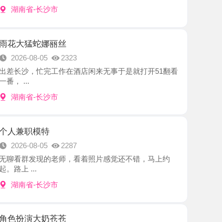
蛇娜丽丝
8-05
2323
忙完工作在酒店闲来无事于是就打开51翻看
-长沙市
模特
8-05
2287
发现的老师，看着照片感觉还不错，马上约
.
-长沙市
大奶苍苍
8-02
2854
了好久，看到她开了，马上预约时间，一进门