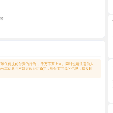
雨花大猛
2026-0
出差长沙，
一番， ...
湖南省
何提前付费的行为 ，千万不要上当。同时也请注意仙人
个人兼职
享信息并不对寻欢经历负责，碰到有问题的信息，请及时
2026-0
无聊看群
起。路上 ..
湖南省
角色扮演
2026-0
老师休息
人照对 ...