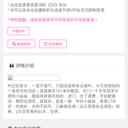
* 此信息查看需要消耗【20】积分
* 你可以发布信息赚取积分或者升级VIP会员无限制查看。
* 特别提醒：请勿在联系对方时告诉对方信息来源！
升级VIP
鉴别指南
信息规则
详情介绍
约过好多次，一直不凑巧。只能说老师有点难约，今天突然收到
一条有空的消息～直接驱车70+来到教室。开门一个非常甜美可
爱的小妹妹，颜值身材都在线的，进门，交了课费，开始鸳鸯
浴，胸型也漂亮，挺挺的，盈盈一握，年轻小妹妹，看着17/8
岁，性格好，全程不机车，口略微齿感（反正我喜欢这感觉）很
棒。2次非常顺利出水，交牌。