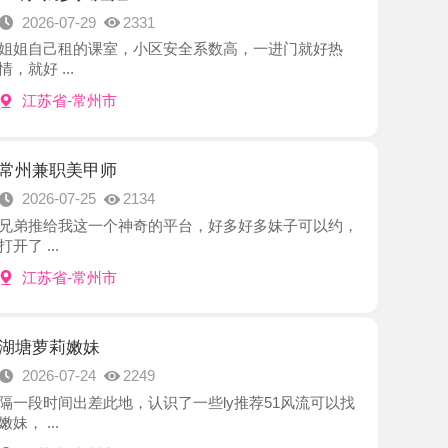
-常州市
美甲师
7-25
2134
我这一个神奇的平台，好多好多妹子可以约，
-常州市
嫩妹
7-24
2249
出差此地，认识了一些ly推荐51风流可以找
-常州市
股反差妹
7-24
2453