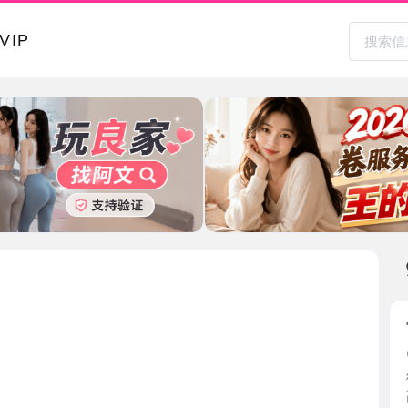
本地其
常州长腿
2026-0
御姐气质
高，胸 ...
江苏省