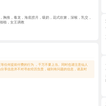
推，毒龙，海底捞月，吸奶，花式吹箫，深喉，乳交，
湖塘大奶
，女王调教
2026-0
又出差常
个，群里 ..
江苏省
风骚少妇
何提前付费的行为 ，千万不要上当。同时也请注意仙人
享信息并不对寻欢经历负责，碰到有问题的信息，请及时
2026-0
已经去N
联系不 ...
江苏省
三刷E奶
2026-0
姐姐自己
情，就好 ..