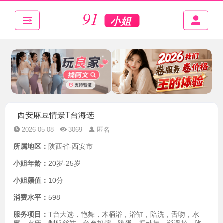
西安麻豆情景T台海选
2026-05-08
3069
匿名
所属地区：
陕西省-西安市
小姐年龄：
20岁-25岁
小姐颜值：
10分
消费水平：
598
服务项目：
T台大选，艳舞，木桶浴，浴缸，陪洗，舌吻，水
磨，水床，制服丝袜，角色扮演，跳蛋，振动棒，逍遥椅，胸