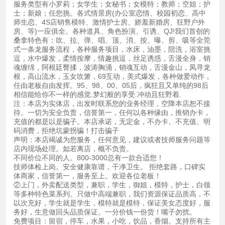
服务类型有小罗莉；女学生；女秘书；女模特；教师；空姐；护
士；新娘；任您挑。各式情景房(办公室恋情、校园初恋、高中
师生恋、4S店销售模特、激情护士房、娇羞新婚房、狂野户外
房、等)一应俱全。各种道具、角色扮演、引诱、QJ!我们首创的
桑拿特色有：吹、拉、弹、唱、顶、消、按、曝、剪、吸等全莞
式一条龙服务流程，各种服务项目，水床，油墨，陪洗，浴室挑
逗，水中爆发，柔情按摩，情趣挑逗，丝足诱惑，舌漫全身，销
魂缠绵，阿根廷臀揉，波涛胸涌，销魂互动，舌漫金山，凤寻龙
根，高山流水，玉女吹箫，69互动，美式爆发，各种做爱动作，
任由老板自由发挥。95、98、00、05后，疯狂且又单纯的98后
相信能给你不一样的感觉.梦幻般的享受.冲动且狂野着.
注：本店为实体店，出发时联系您的业务经理，空降本店恕不接
待。一切为安全负责，信誉第一，任何以各种缘由，推销办卡，
充值的都是以是骗子。本店承诺，无定金，不办卡、不充值、明
码消费，拒绝坑蒙拐骗！打击骗子
声明：本店竭诚为您服务，任何意见，建议或者技师服务问题等
店内现场处理。如若离店，概不负责。
不同价位不同的人。800-3000总有一款合适您！
技师体检上岗。安全健康靠谱，干净卫生。 拒绝套路，口碑实
体商家，信誉第一，服务至上。欢迎各位老板！
②上门，外卖配送类型，兼职，学生，御姐，模特，护士，白领
等多种特色菜系列。只做中高端兼职，我们资源保证品质高，不
以次充好，学生就是学生，模特就是模特，保证美女态度好，服
务好，生意做回头品质保证。一分价钱一份货！嘴子勿扰。
免费项目：留宿，停车，水果，小吃，饮品，香烟。支持所有主