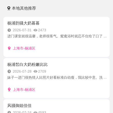
本地其他推荐
杨浦韵骚大奶暮暮
2026-07-31
2473
进门课室就很温馨，老师很客气。鸳鸯浴时就忍不住给了口了 ...
上海市-杨浦区
杨浦皙白大奶粉嫩比比
2026-07-28
2709
妹子一进门很热情人比照片好看标准白幼瘦，我比较中意。洗 ...
上海市-杨浦区
风骚御姐佳佳
2026-07-24
4593