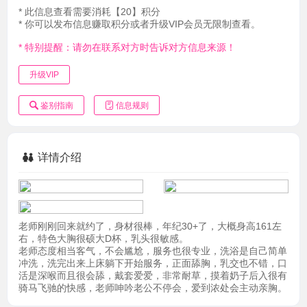
* 此信息查看需要消耗【20】积分
* 你可以发布信息赚取积分或者升级VIP会员无限制查看。
* 特别提醒：请勿在联系对方时告诉对方信息来源！
升级VIP
鉴别指南
信息规则
详情介绍
老师刚刚回来就约了，身材很棒，年纪30+了，大概身高161左
右，特色大胸很硕大D杯，乳头很敏感。
老师态度相当客气，不会尴尬，服务也很专业，洗浴是自己简单
冲洗，洗完出来上床躺下开始服务，正面舔胸，乳交也不错，口
活是深喉而且很会舔，戴套爱爱，非常耐草，摸着奶子后入很有
骑马飞驰的快感，老师呻吟老公不停会，爱到浓处会主动亲胸。