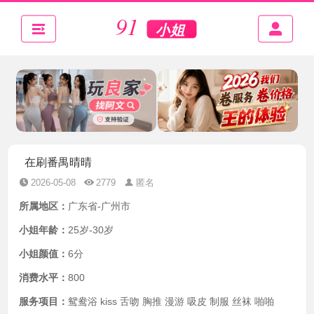
在刷番禺晴晴
2026-05-08
2779
匿名
所属地区：
广东省-广州市
小姐年龄：
25岁-30岁
小姐颜值：
6分
消费水平：
800
服务项目：
鸳鸯浴 kiss 舌吻 胸推 漫游 吸皮 制服 丝袜 啪啪